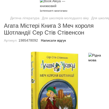
Дитяча література
Для школярів молодшого віку
Для школяр
Агата Містері Книга 3 Меч короля
Шотландії Сер Стів Стівенсон
Артикул:
1985478092
Написати відгук