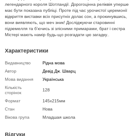
легендарного короля Шотландії. Дорогоцінна реліквія уперше
має бути показана публіці. Проте під час урочистої церемонії
відкриття виставки всіх присутніх долає сон, а прокинувшись,
вони виявляють, що меч зник! Досліджуючи старовинні
підземелля та б’ючись зі злісними примарами, брат і сестра
Містері мають намір будь-що розгадати цю загадку..
Характеристики
Видавництво
Рідна мова
Автор
Девід Дж. Шварц
Мова видання
Українська
Кількість
128
сторінок
Формат
145x215мм
Стан
Нова
Вікова група
Младшая школа
Відгуки