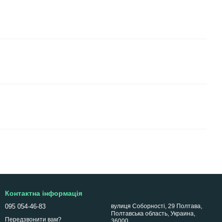
Контактна інформація
095 054-46-83
вулиця Соборності, 29 Полтава,
Полтавська область, Украина,
Передзвонити вам?
36000