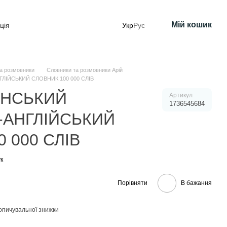
Мій кошик
ція
Укр
Рус
а розмовники
Словники та розмовники Арій
ГЛІЙСЬКИЙ СЛОВНИК 100 000 СЛІВ
ЇНСЬКИЙ
Артикул
1736545684
-АНГЛІЙСЬКИЙ
 000 СЛІВ
к
Порівняти
В бажання
опичувальної знижки