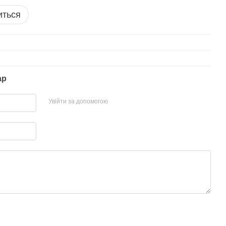
иться
ар
Увійти за допомогою