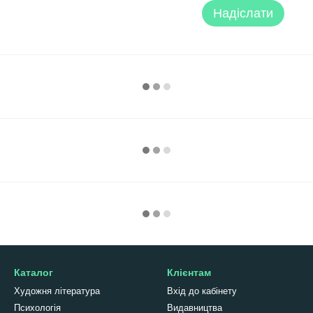
Надіслати
Каталог
Клієнтам
Художня література
Вхід до кабінету
Психологія
Видавництва