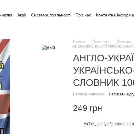
ництва
Акції
Система лояльності
Про нас
Контактна інформа
ата і доставка
Обмін та повернення
Угода користувача
Головна
Підручники
Словники т
АНГЛО-УКРАЇНСЬКИЙ УКРАЇНСЬКО-АН
АНГЛО-УКРА
УКРАЇНСЬКО
СЛОВНИК 100
Немає в наявності
Написати відгу
249 грн
Увійти
для відображення нак
%