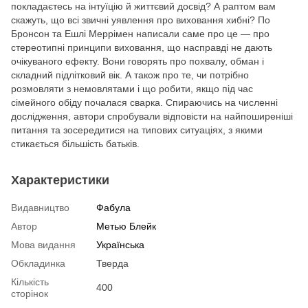
покладаєтесь на інтуїцію й життєвий досвід? А раптом вам
скажуть, що всі звичні уявлення про виховання хибні? По
Бронсон та Ешлі Меррімен написали саме про це — про
стереотипні принципи виховання, що насправді не дають
очікуваного ефекту. Вони говорять про похвалу, обман і
складний підлітковий вік. А також про те, чи потрібно
розмовляти з немовлятами і що робити, якщо під час
сімейного обіду почалася сварка. Спираючись на численні
дослідження, автори спробували відповісти на найпоширеніші
питання та зосередитися на типових ситуаціях, з якими
стикається більшість батьків.
Характеристики
Видавництво
Фабула
Автор
Метью Блейк
Мова видання
Українська
Обкладинка
Тверда
Кількість
400
сторінок