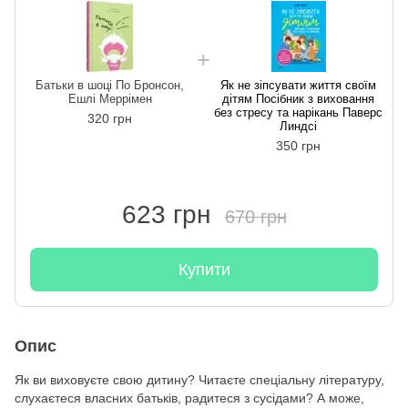
Батьки в шоці По Бронсон,
Як не зіпсувати життя своїм
Ешлі Меррімен
дітям Посібник з виховання
без стресу та нарікань Паверс
320 грн
Линдсі
350 грн
623 грн
670 грн
Купити
Опис
Як ви виховуєте свою дитину? Читаєте спеціальну літературу,
слухаєтеся власних батьків, радитеся з сусідами? А може,