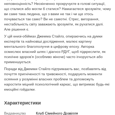
неповноцінність? Нескінченно прокручуєте в голові ситуації,
що сталися або могли б статися? Намагаєтеся зрозуміти, чому
ви саме така людина, що з вами не так і чи ще хтось
почувається так само? Ви не самотні. Стрес, вигорання,
нестабільність світу заважають зрозуміти, як рухатися далі.
Але рішення є.
У цій книзі-обіймах Джемма Стайлз, опираючись на думки
експертів та найновіші дослідження, малює картину
ментального благополуччя в цифрову епоху. Авторка
осмислює власний шлях і діагноз РДУГ, щоб підкреслити, як
психічне здоров’я (особливо жіноче) часто ігнорується або
применшується.
Поради від Джемми Стайлз підтримають вас, позбавлять від
почуття пригніченості та тривожності, подарують моменти
осяяння у розумінні власних проблем та допоможуть
наростити міцний психологічний каркас, що витримає будь-які
емоційні гойдалки.
Характеристики
Видавництво
Клуб Сімейного Дозвілля