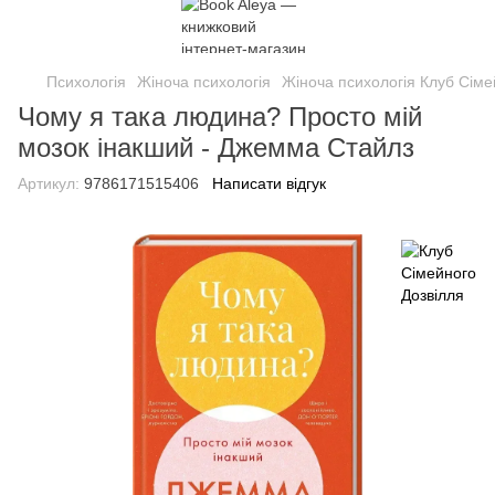
Психологія
Жіноча психологія
Жіноча психологія Клуб Сіме
Чому я така людина? Просто мій
мозок інакший - Джемма Стайлз
Артикул:
9786171515406
Написати відгук