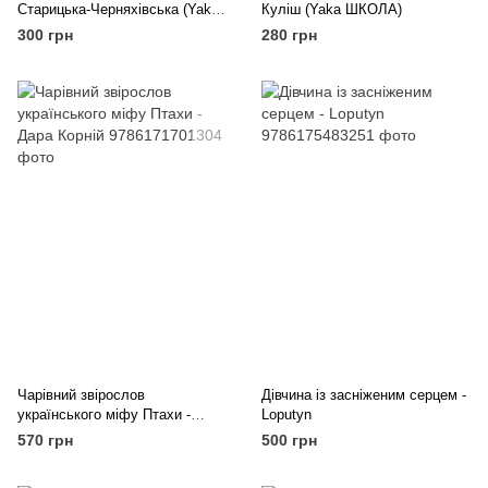
Старицька-Черняхівська (Yaka
Куліш (Yaka ШКОЛА)
ШКОЛА)
300 грн
280 грн
Чарівний звірослов
Дівчина із засніженим серцем -
українського міфу Птахи -
Loputyn
Дара Корній
570 грн
500 грн