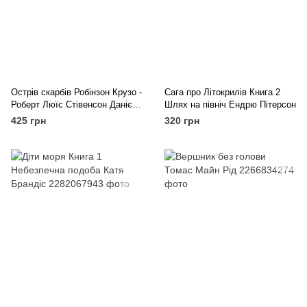
Острів скарбів Робінзон Крузо -
Сага про Літокрилів Книга 2
Роберт Люїс Стівенсон Данієль
Шлях на північ Ендрю Пітерсон
Дефо
425 грн
320 грн