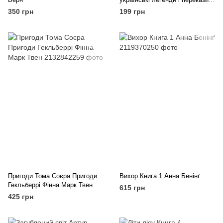
Степан Мишанич
350 грн
199 грн
Пригоди Тома Соєра Пригоди
Вихор Книга 1 Анна Бенінґ
Гекльберрі Фінна Марк Твен
615 грн
425 грн