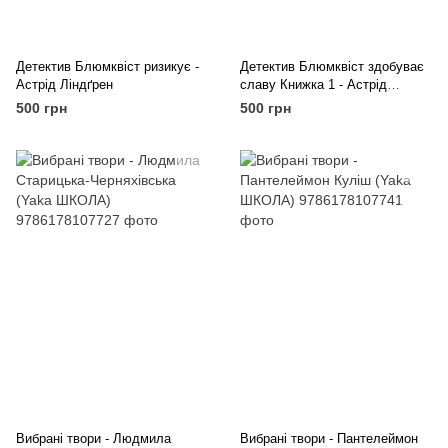
Детектив Блюмквіст ризикує -
Детектив Блюмквіст здобуває
Астрід Ліндґрен
славу Книжка 1 - Астрід
Ліндґрен
500 грн
500 грн
Вибрані твори - Людмила
Вибрані твори - Пантелеймон