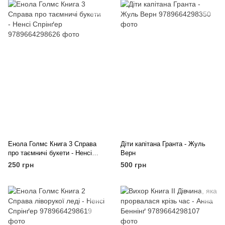
Енола Голмс Книга 3 Справа
Діти капітана Гранта - Жуль
про таємничі букети - Ненсі
Верн
Спрінґер
250 грн
500 грн