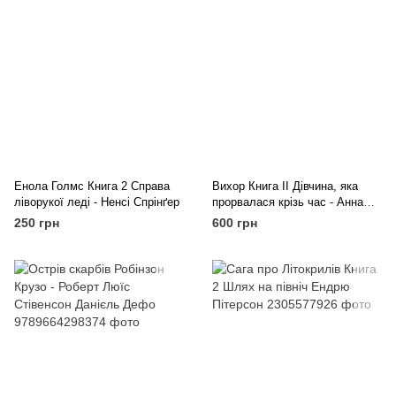
Енола Голмс Книга 2 Справа
Вихор Книга ІІ Дівчина, яка
ліворукої леді - Ненсі Спрінґер
прорвалася крізь час - Анна
Беннінґ
250 грн
600 грн