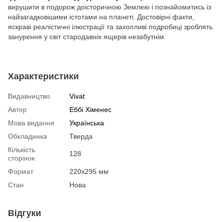
вирушити в подорож доісторичною Землею і познайомитись із
найзагадковішими істотами на планеті. Достовірні факти,
яскраві реалістичні ілюстрації та захопливі подробиці зроблять
занурення у світ стародавніх ящерів незабутнім.
Характеристики
Видавництво
Vivat
Автор
Еббі Хіменес
Мова видання
Українська
Обкладинка
Тверда
Кількість
128
сторінок
Формат
220x295 мм
Стан
Нова
Відгуки