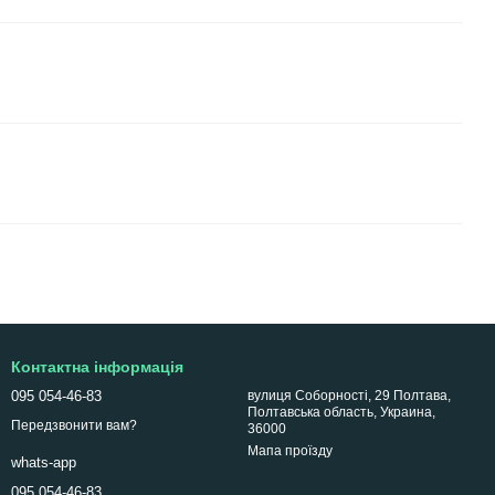
Контактна інформація
095 054-46-83
вулиця Соборності, 29 Полтава,
Полтавська область, Украина,
Передзвонити вам?
36000
Мапа проїзду
whats-app
095 054-46-83