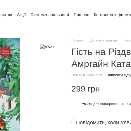
ництва
Акції
Система лояльності
Про нас
Контактна інформа
ата і доставка
Обмін та повернення
Угода користувача
Головна
Дитяча література
Каз
Гість на Різд
Амргайн Ката
Немає в наявності
Написати відгу
299 грн
Увійти
для відображення нак
%
Повідомити, коли з'яв