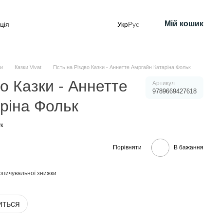
Мій кошик
ція
Укр
Рус
ки
Казки Vivat
Гість на Різдво Казки - Аннетте Амргайн Катаріна Фольк
во Казки - Аннетте
Артикул
9789669427618
ріна Фольк
к
Порівняти
В бажання
опичувальної знижки
иться