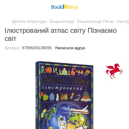
Дитяча література
Енциклопедії
Енциклопедії Пегас
Ілюстр
Ілюстрований атлас світу Пізнаємо
світ
Артикул:
9789669138095
Написати відгук