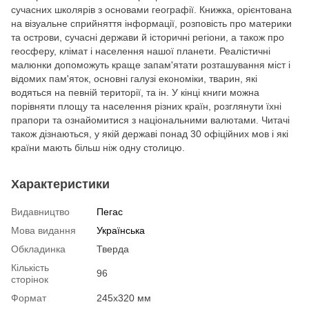
сучасних школярів з основами географії. Книжка, орієнтована
на візуальне сприйняття інформації, розповість про материки
та острови, сучасні держави й історичні регіони, а також про
геосферу, клімат і населення нашої планети. Реалістичні
малюнки допоможуть краще запам'ятати розташування міст і
відомих пам'яток, основні галузі економіки, тварин, які
водяться на певній території, та ін. У кінці книги можна
порівняти площу та населення різних країн, розглянути їхні
прапори та ознайомитися з національними валютами. Читачі
також дізнаються, у якій державі понад 30 офіційних мов і які
країни мають більш ніж одну столицю.
Характеристики
Видавництво
Пегас
Мова видання
Українська
Обкладинка
Тверда
Кількість
96
сторінок
Формат
245х320 мм