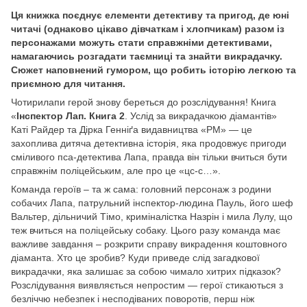
Ця книжка поєднує елементи детективу та пригод, де юні
читачі (однаково цікаво дівчаткам і хлопчикам) разом із
персонажами можуть стати справжніми детективами,
намагаючись розгадати таємниці та знайти викрадачку.
Сюжет наповнений гумором, що робить історію легкою та
приємною для читання.
Чотирилапи герой знову береться до розслідування! Книга
«
Інспектор Лап. Книга 2
. Услід за викрадачкою діамантів»
Каті Райдер та Дірка Генніґа видавництва «РМ» — це
захоплива дитяча детективна історія, яка продовжує пригоди
сміливого пса-детектива Лапа, правда він тільки вчиться бути
справжнім поліцейським, але про це «цс-с…».
Команда героїв – та ж сама: головний персонаж з родини
собачих Лапа, патрульний інспектор-людина Пауль, його шеф
Вальтер, дільничий Тімо, криміналістка Назрін і мила Лулу, що
теж вчиться на поліцейську собаку. Цього разу команда має
важливе завдання – розкрити справу викрадення коштовного
діаманта. Хто це зробив? Куди приведе слід загадкової
викрадачки, яка залишає за собою чимало хитрих підказок?
Розслідування виявляється непростим — герої стикаються з
безліччю небезпек і несподіваних поворотів, перш ніж