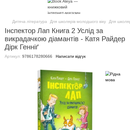
Дитяча література
Для школярів молодшого віку
Для школяр
Інспектор Лап Книга 2 Услід за
викрадачкою діамантів - Катя Райдер
Дірк Генніґ
Артикул:
9786178280666
Написати відгук