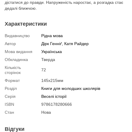
дістатися до правди. Напруженість наростає, а розгадка стає
дедалі ближчою.
Характеристики
Видавництво
Рідна мова
Автор
Дірк Генніґ, Катя Райдер
Мова видання
Українська
Обкладинка
Тверда
Кількість
72
сторінок
Формат
145x215мм
Розділ
Книги для молодших школярів
Серія
Веселі історії
ISBN
9786178280666
Стан
Нова
Відгуки