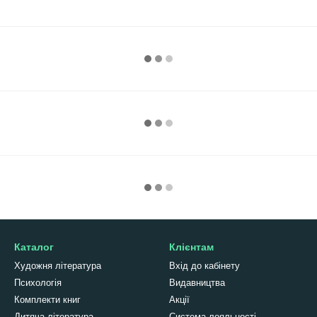
Каталог
Клієнтам
Художня література
Вхід до кабінету
Психологія
Видавництва
Комплекти книг
Акції
Дитяча література
Система лояльності