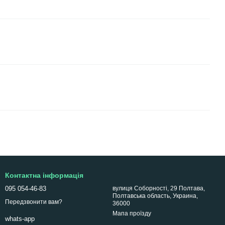
Контактна інформація
095 054-46-83
вулиця Соборності, 29 Полтава,
Полтавська область, Украина,
Передзвонити вам?
36000
Мапа проїзду
whats-app