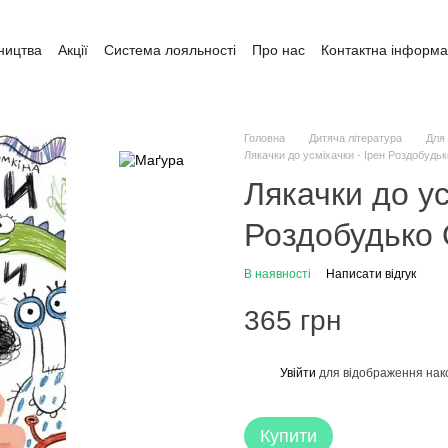
ництва
Акції
Система лояльності
Про нас
Контактна інформа
ата і доставка
Обмін та повернення
Угода користувача
Головна
Дитяча література
Для 
Лякачки до усміхачки - Ірен Роздобудь
Лякачки до ус
Роздобудько 
В наявності
Написати відгук
365 грн
Увійти
для відображення нак
%
Купити