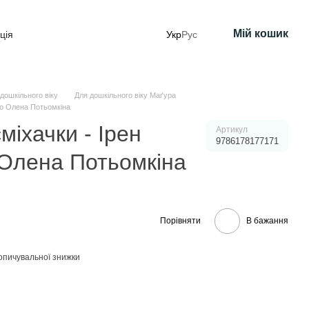
Мій кошик
ція
Укр
Рус
дошкільного віку
Для дошкільного віку Маґура
ко Олена Потьомкіна
міхачки - Ірен
Артикул
9786178177171
Олена Потьомкіна
Порівняти
В бажання
опичувальної знижки