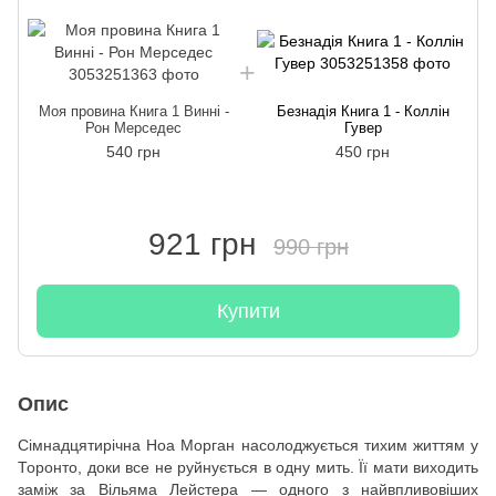
Моя провина Книга 1 Винні -
Безнадія Книга 1 - Коллін
Рон Мерседес
Гувер
540 грн
450 грн
921 грн
990 грн
Купити
Опис
Сімнадцятирічна Ноа Морган насолоджується тихим життям у
Торонто, доки все не руйнується в одну мить. Її мати виходить
заміж за Вільяма Лейстера — одного з найвпливовіших