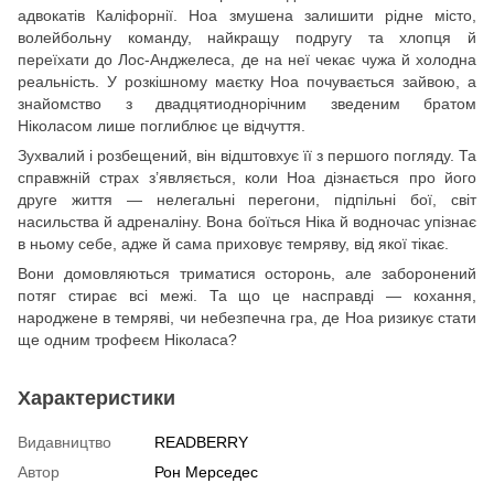
адвокатів Каліфорнії. Ноа змушена залишити рідне місто,
волейбольну команду, найкращу подругу та хлопця й
переїхати до Лос-Анджелеса, де на неї чекає чужа й холодна
реальність. У розкішному маєтку Ноа почувається зайвою, а
знайомство з двадцятиоднорічним зведеним братом
Ніколасом лише поглиблює це відчуття.
Зухвалий і розбещений, він відштовхує її з першого погляду. Та
справжній страх з’являється, коли Ноа дізнається про його
друге життя — нелегальні перегони, підпільні бої, світ
насильства й адреналіну. Вона боїться Ніка й водночас упізнає
в ньому себе, адже й сама приховує темряву, від якої тікає.
Вони домовляються триматися осторонь, але заборонений
потяг стирає всі межі. Та що це насправді — кохання,
народжене в темряві, чи небезпечна гра, де Ноа ризикує стати
ще одним трофеєм Ніколаса?
Характеристики
Видавництво
READBERRY
Автор
Рон Мерседес