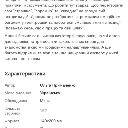
практичні інструменти, що робити тут і зараз, щоб перетворити
свої "страшно", "соромно" та "складно" на зрозумілий
алгоритм дій. Допомагає розібратися з громіздким емоційним
багажем у темі грошей та набратися сміливості жити з позиції
"поважаю себе, свою працю та свій шлях".
У книзі більше сотні читацьких історій-труднощів, на які автор
дає відповіді, та три десятки захоплюючих вправ для
знайомства зі своїми грошовими налаштуваннями. А ще
багато підтримки та віри в те, що найкращий експерт у житті
читача - це він сам.
Характеристики
Автор
Ольга Примаченко
Мова видання
Українська
Обкладинка
М'яка
Кількість
192
сторінок
Формат
140х200 мм