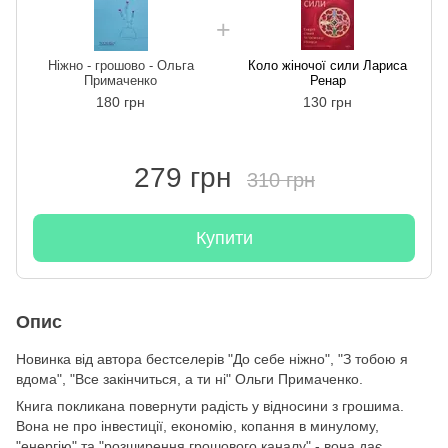
Ніжно - грошово - Ольга
Коло жіночої сили Лариса
Примаченко
Ренар
180 грн
130 грн
279 грн
310 грн
Купити
Опис
Новинка від автора бестселерів "До себе ніжно", "З тобою я
вдома", "Все закінчиться, а ти ні" Ольги Примаченко.
Книга покликана повернути радість у відносини з грошима.
Вона не про інвестиції, економію, копання в минулому,
"енергію" та "розширення грошового каналу" - вона дає