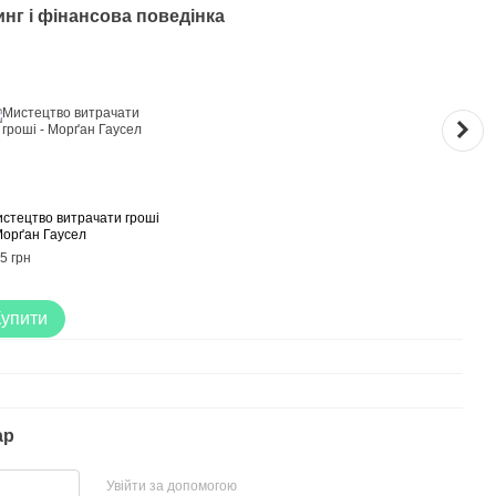
нг і фінансова поведінка
Раз
стецтво витрачати гроші
Основ
Морґан Гаусел
Котл
5 грн
380 г
Купити
50
ар
Увійти за допомогою