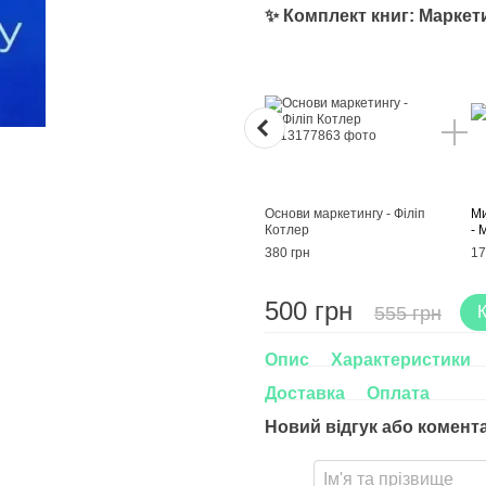
✨ Комплект книг: Маркети
Основи маркетингу - Філіп
Ми
Котлер
- 
380 грн
17
500 грн
555 грн
Опис
Характеристики
Доставка
Оплата
Новий відгук або комент