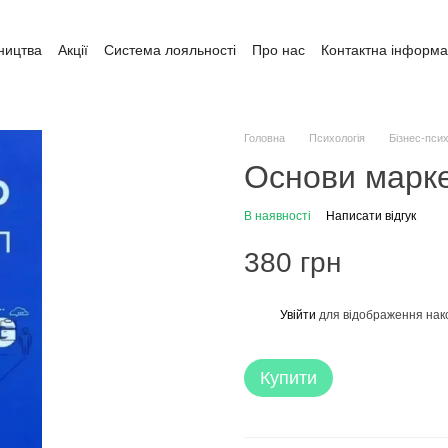
ництва
Акції
Система лояльності
Про нас
Контактна інформа
ата і доставка
Обмін та повернення
Угода користувача
Головна
Психологія
Бізнес-псих
Основи марке
В наявності
Написати відгук
380 грн
Увійти
для відображення нак
%
Купити