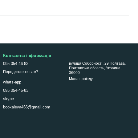
Контактна інформація
095 054-46-83
вулиця Соборності, 29 Полтава,
Полтавська область, Украина,
Передзвонити вам?
36000
Мапа проїзду
whats-app
095 054-46-83
skype
bookaleya466@gmail.com