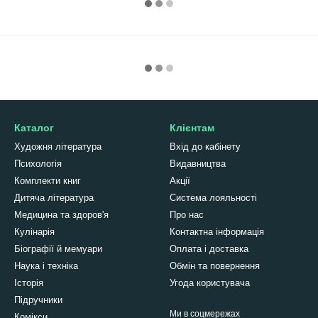
Каталог
Клієнтам
Художня література
Вхід до кабінету
Психологія
Видавництва
Комплекти книг
Акції
Дитяча література
Система лояльності
Медицина та здоров'я
Про нас
Кулінарія
Контактна інформація
Біографії й мемуари
Оплата і доставка
Наука і техніка
Обмін та повернення
Історія
Угода користувача
Підручники
Ми в соцмережах
Комікси