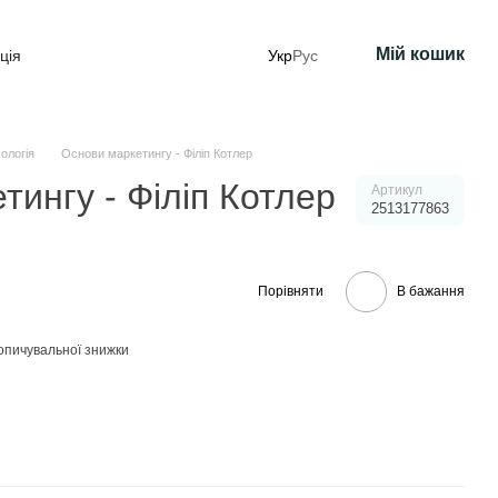
Мій кошик
ція
Укр
Рус
ологія
Основи маркетингу - Філіп Котлер
тингу - Філіп Котлер
Артикул
2513177863
Порівняти
В бажання
опичувальної знижки