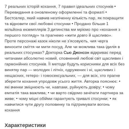
7 реальних історій кохання, 7 правил ідеальних стосунків •
Перевидання в оновленому оформленні та форматі •
Бестселер, який навчив незліченну кількість пар, як покращити
та відновити свої любовні стосунки • Продано більше 1
мільйона екземплярів З дитинства ми мріємо про «кохання з
першого погляду» та прагнемо «жити довго й щасливо».
Проте персонажі казок ніколи не з’ясовують, чия черга
виносити сміття чи мити посуд. Але чи можлива така ідилія в
реальних стосунках? Докторка
Сью Джонсон
відкриває перед
читачами абсолютно новий, сповнений любові світ щасливих і
гармонійних стосунків. Її методи будуть корисними для всіх без
винятку пар — молодих і літніх, одружених і ні, щасливих і
нещасних, гетеро- і гомосексуальних, — для всіх, хто прагне
зберегти кохання упродовж усього життя. Авторка пояснює: •
які вчинки зміцнюють чи, навпаки, руйнують довіру; • чому
емпатія така важлива; • чи варто свідомо зачіпати партнера за
живе; • чому міцні обійми гарантують тривалі стосунки; • як
навчитися чути другу половинку та підтримувати вогонь
кохання
Характеристики