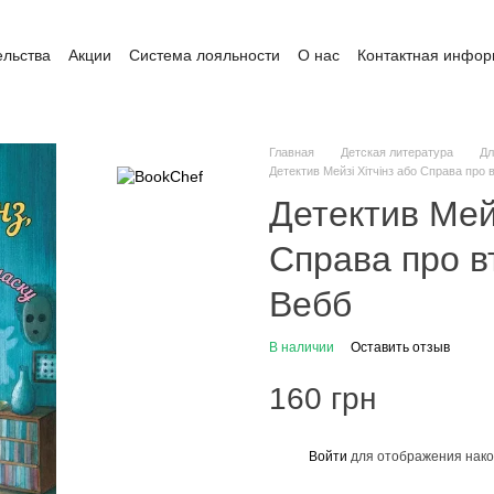
ельства
Акции
Система лояльности
О нас
Контактная инфо
ата и доставка
Обмен и возврат
Пользовательское соглашение
Главная
Детская литература
Дл
Детектив Мейзі Хітчінз або Справа про 
Детектив Мейз
Справа про в
Вебб
В наличии
Оставить отзыв
160 грн
Войти
для отображения нако
%