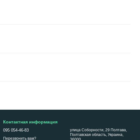
Контактная информация
095 054-46-83
улица Соборности, 29 Полтава,
Полтавская область, Украина,
Перезвонить вам?
36000