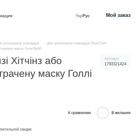
Мой заказ
рмация
Укр
Рус
я школьников помладше
Для школьников помладше BookChef
втрачену маску Голлі Вебб
і Хітчінз або
Артикул
1793321424
трачену маску Голлі
К сравнению
В желания
пительной скидки