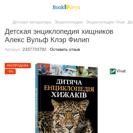
Детская литература
Энциклопедии
Энциклопедии Vivat
Де
Детская энциклопедия хищников
Алекс Вульф Клэр Филип
Артикул:
2337733792
Оставить отзыв
РАСПРОДАЖА
−5%