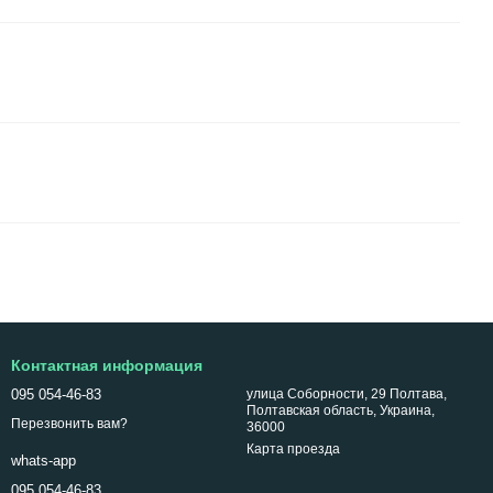
Контактная информация
095 054-46-83
улица Соборности, 29 Полтава,
Полтавская область, Украина,
Перезвонить вам?
36000
Карта проезда
whats-app
095 054-46-83