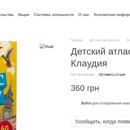
ельства
Акции
Система лояльности
О нас
Контактная инфо
ата и доставка
Обмен и возврат
Пользовательское соглашение
Главная
Детская литература
Эн
Детский атла
Клаудия
Нет в наличии
Оставить отзыв
360 грн
Войти
для отображения нако
%
Сообщить, когда появ