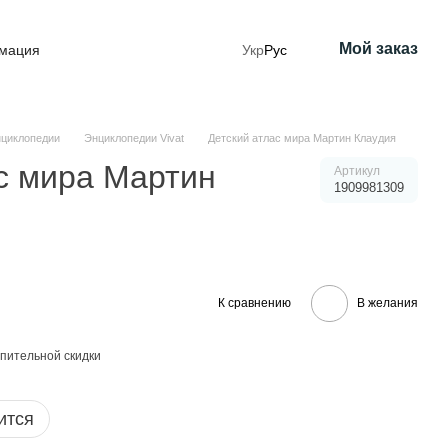
Мой заказ
рмация
Укр
Рус
циклопедии
Энциклопедии Vivat
Детский атлас мира Мартин Клаудия
с мира Мартин
Артикул
1909981309
К сравнению
В желания
пительной скидки
ится