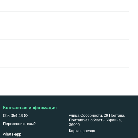
Контактная информация
095 054-46-83
улица Соборности, 29 Полтава,
Полтавская область, Украина,
Перезвонить вам?
36000
Карта проезда
whats-app