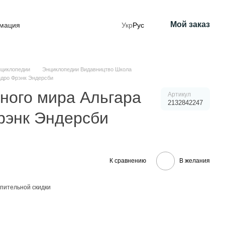
Мой заказ
рмация
Укр
Рус
циклопедии
Энциклопедии Видавництво Школа
ндро Фрэнк Эндерсби
ного мира Альгара
Артикул
2132842247
рэнк Эндерсби
К сравнению
В желания
пительной скидки