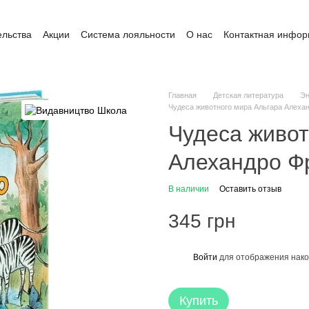
ельства
Акции
Система лояльности
О нас
Контактная инфо
ата и доставка
Обмен и возврат
Пользовательское соглашение
Главная
Детская литература
Эн
Чудеса животного мира Альгара Алеха
Чудеса живот
Алехандро Ф
В наличии
Оставить отзыв
345 грн
Войти
для отображения нако
%
Купить