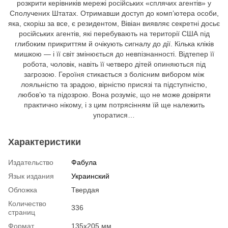
розкрити керівників мережі російських «сплячих агентів» у
Сполучених Штатах. Отримавши доступ до комп’ютера особи,
яка, скоріш за все, є резидентом, Вівіан виявляє секретні досьє
російських агентів, які перебувають на території США під
глибоким прикриттям й очікують сигналу до дії. Кілька кліків
мишкою — і її світ змінюється до невпізнанності. Відтепер її
робота, чоловік, навіть її четверо дітей опиняються під
загрозою. Героїня стикається з болісним вибором між
лояльністю та зрадою, вірністю присязі та підступністю,
любов’ю та підозрою. Вона розуміє, що не може довіряти
практично нікому, і з цим потрясінням їй ще належить
упоратися…
Характеристики
Издательство
Фабула
Язык издания
Украинский
Обложка
Твердая
Количество
336
страниц
Формат
135х205 мм