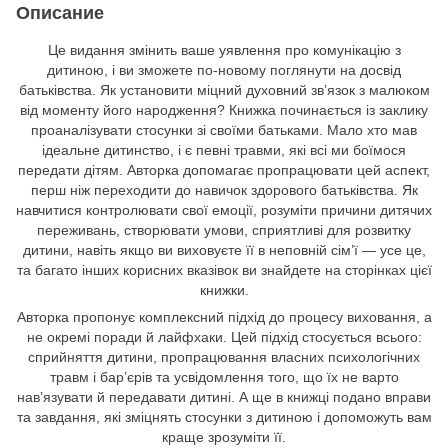
Описание
Це видання змінить ваше уявлення про комунікацію з
дитиною, і ви зможете по-новому поглянути на досвід
батьківства. Як установити міцний духовний зв’язок з малюком
від моменту його народження? Книжка починається із заклику
проаналізувати стосунки зі своїми батьками. Мало хто мав
ідеальне дитинство, і є певні травми, які всі ми боїмося
передати дітям. Авторка допомагає пропрацювати цей аспект,
перш ніж переходити до навичок здорового батьківства. Як
навчитися контролювати свої емоції, розуміти причини дитячих
переживань, створювати умови, сприятливі для розвитку
дитини, навіть якщо ви виховуєте її в неповній сім’ї — усе це,
та багато інших корисних вказівок ви знайдете на сторінках цієї
книжки.
Авторка пропонує комплексний підхід до процесу виховання, а
не окремі поради й лайфхаки. Цей підхід стосується всього:
сприйняття дитини, пропрацювання власних психологічних
травм і бар’єрів та усвідомлення того, що їх не варто
нав’язувати й передавати дитині. А ще в книжці подано вправи
та завдання, які зміцнять стосунки з дитиною і допоможуть вам
краще зрозуміти її.