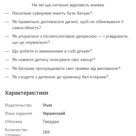
На які ще питання відповість книжка
Наскільки суворими мають бути батьки?
Як правильно допомагати дитині, щоб не обмежувати її
самостійність?
Як упоратися з післяпологовою депресією — і усвідомити,
що це нормально?
Що робити із замкненими в собі дітьми?
Як навчити дитину описувати свої емоції?
Як батькам пропрацювати свої травми від виховання?
Як сходити з дитиною до крамниці без істерики?
Характеристики
Издательство
Vivat
Язык издания
Украинский
Обложка
Твердая
Количество
288
страниц