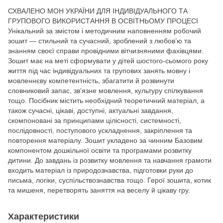
СХВАЛЕНО МОН УКРАЇНИ ДЛЯ ІНДИВІДУАЛЬНОГО ТА
ГРУПОВОГО ВИКОРИСТАННЯ В ОСВІТНЬОМУ ПРОЦЕСІ
Унікальний за змістом і методичним наповненням робочий
зошит — стильний та сучасний, зроблений з любов’ю та
знанням своєї справи провідними вітчизняними фахівцями.
Зошит має на меті сформувати у дітей шостого-сьомого року
життя під час індивідуальних та групових занять мовну і
мовленнєву компетентність, збагатити й розвинути
словниковий запас, зв’язне мовлення, культуру спілкування
тощо. Посібник містить необхідний теоретичний матеріал, а
також сучасні, цікаві, доступні, актуальні завдання,
скомпоновані за принципами цілісності, системності,
послідовності, поступового ускладнення, закріплення та
повторення матеріалу. Зошит укладено за чинним Базовим
компонентом дошкільної освіти та програмами розвитку
дитини. До завдань із розвитку мовлення та навчання грамоти
входить матеріал із природознавства, підготовки руки до
письма, логіки, суспільствознавства тощо. Герої зошита, котик
та мишеня, перетворять заняття на веселу й цікаву гру.
Характеристики