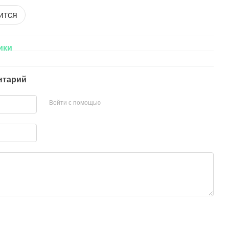
ится
ики
нтарий
Войти с помощью