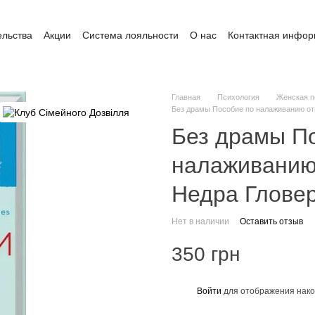
ельства
Акции
Система лояльности
О нас
Контактная инфо
ата и доставка
Обмен и возврат
Пользовательское соглашение
Главная
Психология
Женская п
Без драмы Пособие по налаживанию от
Без драмы П
налаживанию
Недра Глове
Нет в наличии
Оставить отзыв
350 грн
Войти
для отображения нако
%