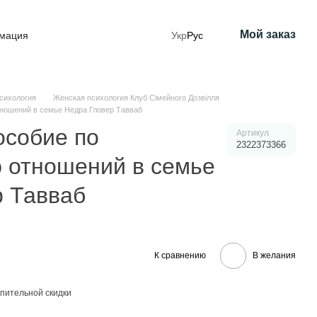
Мой заказ
рмация
Укр
Рус
сихология
Женская психология Клуб Сімейного Дозвілля
ношений в семье Недра Гловер Тавваб
особие по
Артикул
2322373366
 отношений в семье
р Тавваб
К сравнению
В желания
пительной скидки