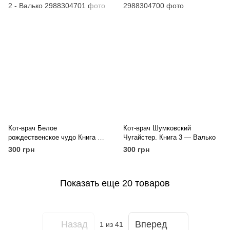
Кот-врач Белое
Кот-врач Шумковский
рождественское чудо Книга 2 -
Чугайстер. Книга 3 — Валько
Валько
300 грн
300 грн
Показать еще 20 товаров
Назад
Вперед
1
из 41