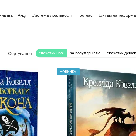
ництва
Акції
Система лояльності
Про нас
Контактна інформа
ата і доставка
Обмін та повернення
Угода користувача
спочатку нові
за популярністю
спочатку деше
Сортування:
НОВИНКА