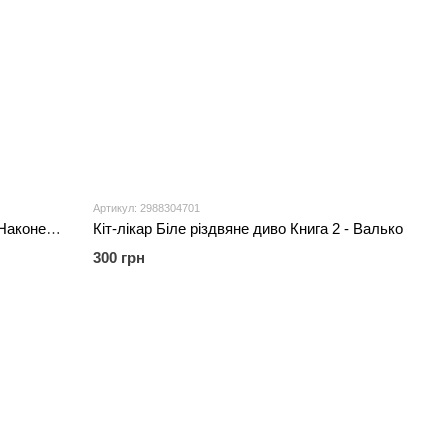
Артикул: 2988304701
Оповідки зубної феї Книга 2 - Тетяна Наконечна
Кіт-лікар Біле різдвяне диво Книга 2 - Валько
300 грн