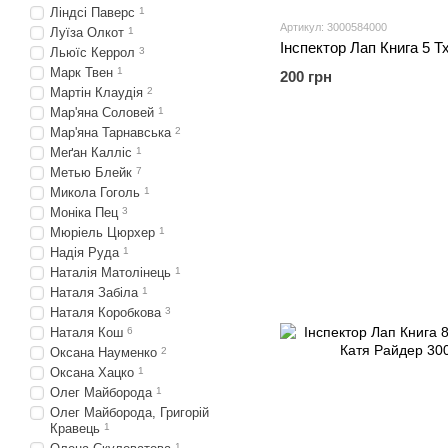
Ліндсі Паверс
1
Артикул: 3000584000
Луїза Олкот
1
Льюїс Керрол
3
Марк Твен
1
200 грн
Мартін Клаудія
2
Мар'яна Соловей
1
Мар'яна Тарнавська
2
Меґан Калліс
1
Метью Блейк
7
Микола Гоголь
1
Моніка Пец
3
Мюріель Цюрхер
1
Надія Руда
1
Наталія Матолінець
1
Наталя Забіла
1
Наталя Коробкова
3
Наталя Кош
6
Оксана Науменко
2
Оксана Хацко
1
Олег Майборода
1
Олег Майборода, Григорій
Кравець
1
1