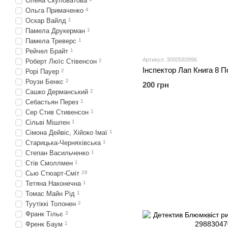
Олена Скуловатова
Ольга Примаченко
4
Оскар Вайлд
1
Памела Друкерман
1
Памела Треверс
1
Рейчел Брайт
1
Артикул: 3000583996
Роберт Люїс Стівенсон
2
Рорі Пауер
2
Роузи Бенкс
2
200 грн
Сашко Дерманський
2
Себастьян Перез
1
Сер Стив Стивенсон
1
Сільві Мішлен
1
Сімона Дейвіс, Хійоко Імаї
1
Старицька-Черняхівська
1
Степан Васильченко
1
Стів Смоллмен
1
Сью Стюарт-Сміт
26
Тетяна Наконечна
1
Томас Майн Рід
1
Туутіккі Толонен
2
Франк Тільє
3
Френк Баум
1