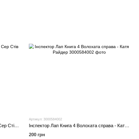
Артикул: 3000584002
Агата Містері Книга 7 Корона Дожів - Сер Стів Стівенсон
Інспектор Лап Книга 4 Волохата справа - Катя Райдер
200 грн