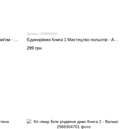
Артикул: 3000583993
Єдиноріжжя Книга 2 Вечірка догори дриґом - Ана Пунсет
Єдиноріжжя Книга 1 Мистецтво польотів - Ана Пунсет
299 грн