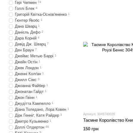
Гері Чепмен
74
Голлі Блек
4
Григорій Квітка-Основ'яненко
1
Ґюнтер Якобс
1
Дана Шварц
1
Данієль Дефо
2
Дара Корній
4
Девід Дж. Шварц
7
Ден Браун
7
Джеймс Метью Баррі
1
Джейн Остін
1
Джек Лондон
1
Дженні Колґан
1
Джилл Сімс
3
Джоанна Файбер
1
Джонатан Гайдт
1
Джон Гвінн
1
Джудітта Кампелло
1
Діана Толедано, Лора Ковен
1
Артикул: 3049740028
Дірк Генніґ, Катя Райдер
3
Дмитро Кузьменко
1
Доллі Олдертон
46
150 грн
5