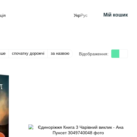
Мій кошик
ція
Укр
Рус
вше
спочатку дорожчі
за назвою
Відображення: