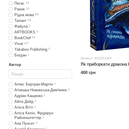
Пегас
14
Ранок
10
Рідна мова
69
Талант
26
Фабула
1
ARTBOOKS
5
BookChef
54
Vivat
117
Yakaboo Publishing
5
Богдан
1
Артикул: 3053251364
Автор
400 грн
Аґнес Бертран-Мартін
1
Аґнешка Ножинська-Дем'янюк
2
Адріан Кащенко
1
Айла Дейд
2
Аліса Вітті
1
Аліса Келін, Фрідерун
Райхенштеттер
1
Ана Пунсет
3
1