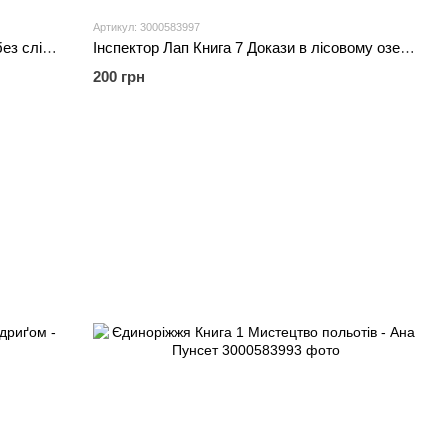
Артикул: 3000583997
Інспектор Лап Книга 6 Пограбування без слідів злочину - Катя Райдер
Інспектор Лап Книга 7 Докази в лісовому озері - Катя Райдер
200 грн