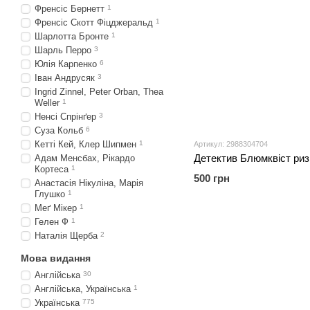
Френсіс Бернетт
1
Френсіс Скотт Фіцджеральд
1
Шарлотта Бронте
1
Шарль Перро
3
Юлія Карпенко
6
Iван Андрусяк
3
Ingrid Zinnel, Peter Orban, Thea
Weller
1
Ненсі Спрінґер
3
Суза Кольб
6
Кетті Кей, Клер Шипмен
1
Артикул: 2988304704
Детектив Блюмквіст ризи
Адам Менсбах, Рікардо
Кортеса
1
500 грн
Анастасія Нікуліна, Марія
Глушко
1
Меґ Мікер
1
Гелен Ф
1
Наталія Щерба
2
Мова видання
Англійська
30
Англійська, Українська
1
Українська
775