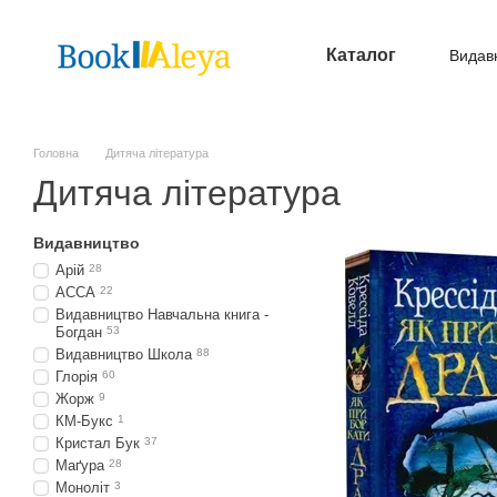
Перейти до основного контенту
Каталог
Видав
Опл
Головна
Дитяча література
Дитяча література
Видавництво
Арій
28
АССА
22
Видавництво Навчальна книга -
Богдан
53
Видавництво Школа
88
Глорія
60
Жорж
9
КМ-Букс
1
Кристал Бук
37
Маґура
28
Моноліт
3