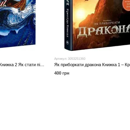
Артикул: 3053251360
Як приборкати дракона Книжка 2 Як стати піратом - Крессіда Ковелл
400 грн