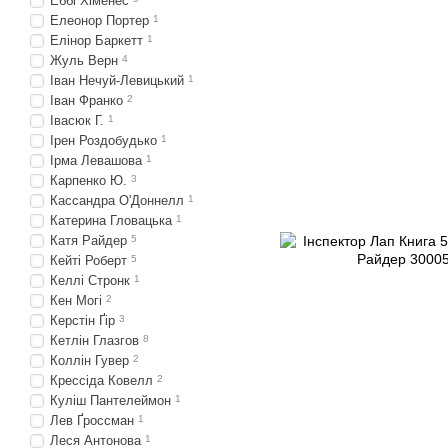
Еббі Хіменес
Елеонор Портер
1
Елінор Баркетт
1
Жуль Верн
4
Іван Нечуй-Левицький
1
Іван Франко
2
Івасюк Г.
1
Ірен Роздобудько
1
Ірма Левашова
1
Карпенко Ю.
3
Кассандра О'Доннелл
1
Катерина Гловацька
1
Катя Райдер
5
Кейті Роберт
5
Келлі Стронк
1
Кен Могі
2
Керстін Ґір
3
Кетлін Глазгов
8
Коллін Гувер
2
Крессіда Ковелл
2
Куліш Пантелеймон
1
Лев Ґроссман
1
Леся Антонова
1