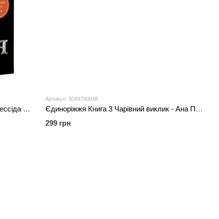
Артикул: 3049740048
Як приборкати дракона Книжка 1 – Крессіда Ковелл
Єдиноріжжя Книга 3 Чарівний виклик - Ана Пунсет
299 грн