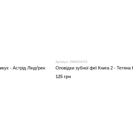
Артикул: 2988304703
кує - Астрід Ліндґрен
125 грн