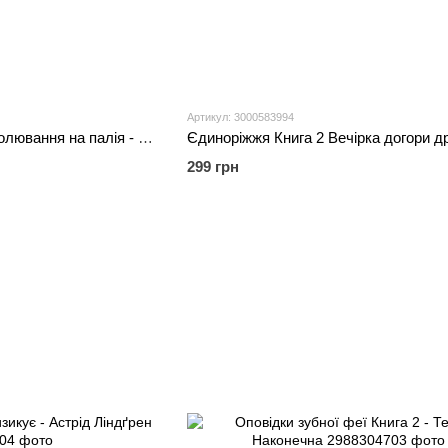
Артикул: 3000583994
Інспектор Лап Книга 8 Полювання на палія - Катя Райдер
299 грн