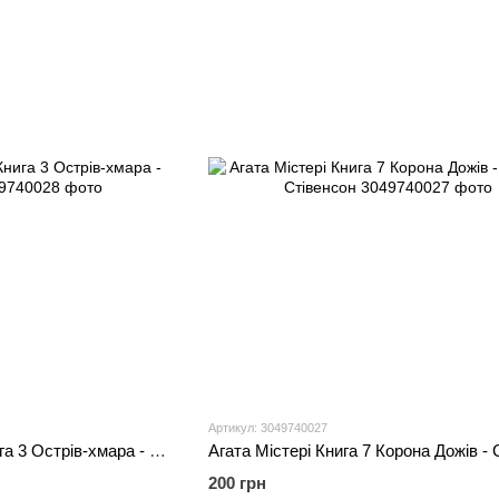
Артикул: 3049740027
Таємне Королівство Книга 3 Острів-хмара - Роузі Бенкс
200 грн