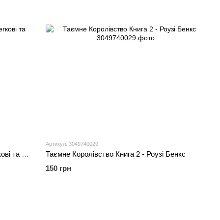
Артикул: 3049740029
Я пізнаю світ. Улюблені машинки: легкові та вантажівки
Таємне Королівство Книга 2 - Роузі Бенкс
150 грн