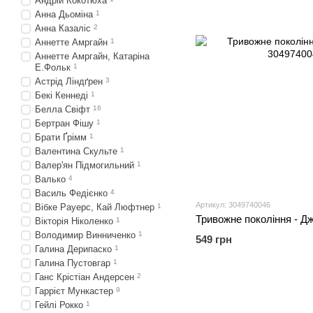
Андрій Кокотюха
Анна Дьоміна
1
Анна Казаліс
2
Аннетте Амргайн
1
Аннетте Амргайн, Катаріна
Е.Фольк
1
Астрід Ліндґрен
3
Бекі Кеннеді
1
Белла Свіфт
16
Бертран Фішу
1
Брати Ґрімм
1
Валентина Скульте
1
Валер'ян Підмогильний
1
Валько
4
Василь Федієнко
4
Артикул: 3049740046
Вібке Рауерс, Кай Люфтнер
1
Тривожне покоління - Д
Вікторія Ніколенко
1
Володимир Винниченко
1
549 грн
Галина Дерипаско
1
Галина Пустовгар
1
Ганс Крістіан Андерсен
2
Гаррієт Мункастер
9
Гейлі Рокко
1