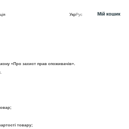
Мій кошик
ція
Укр
Рус
Закону «Про захист прав споживачів».
.
товар;
вартості товару;