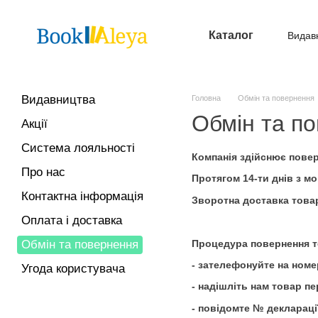
Перейти до основного контенту
Каталог
Видав
Опл
Видавництва
Головна
Обмін та повернення
Обмін та п
Акції
Система лояльності
Компанія здійснює повер
Про нас
Протягом 14-ти днів з м
Контактна інформація
Зворотна доставка товар
Оплата і доставка
Процедура повернення то
Обмін та повернення
- зателефонуйте на ном
Угода користувача
- надішліть нам товар п
- повідомте № деклараці