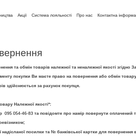
ництва
Акції
Система лояльності
Про нас
Контактна інформа
ата і доставка
Обмін та повернення
Угода користувача
овернення
нення та обмін товарів належної та неналежної якості згідно 
оменту покупки Ви маєте право на повернення або обмін товару
ів здійснюється за рахунок покупця.
вару Належної якості*:
ер
095 054-46-83
та повідомте про намір повернути оплачений 
еревізником;
ї надісланої посилки та № банківської картки для повернення 