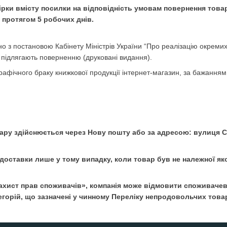
вірки вмісту посилки на відповідність умовам повернення това
протягом 5 робочих днів.
дно з постановою Кабінету Міністрів України “Про реалізацію окрем
 підлягають поверненню (друковані видання).
рафічного браку книжкової продукції інтернет-магазин, за бажанням
вару здійснюється через Нову пошту або за адресою:
вулиця С
оставки лише у тому випадку, коли товар був не належної якос
захист прав споживачів», компанія може відмовити споживачеві 
егорій, що зазначені у чинному Переліку непродовольчих товар