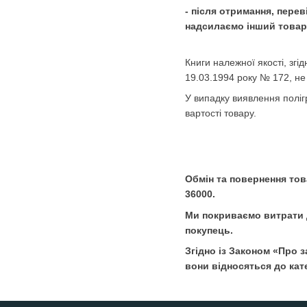
- після отримання, пере
надсилаємо інший товар 
Книги належної якості, згі
19.03.1994 року № 172, не
У випадку виявлення поліг
вартості товару.
Обмін та повернення то
36000.
Ми покриваємо витрати д
покупець.
Згідно із Законом «Про 
вони відносяться до кат