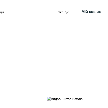
Мій кошик
ція
Укр
Рус