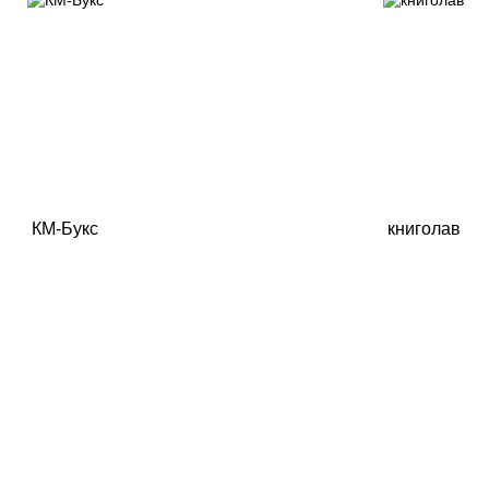
КМ-Букс
книголав