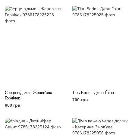
Серце відьми - Женев'єва
Тінь Богів - Джон Ґвінн
Ґорнічек
700 грн
600 грн