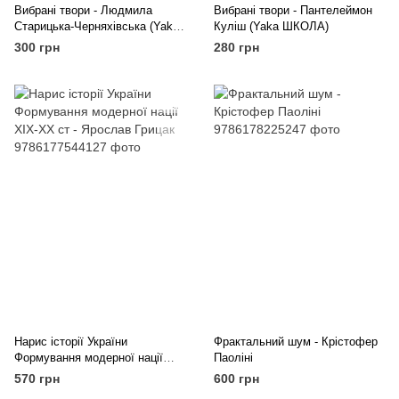
Вибрані твори - Людмила
Вибрані твори - Пантелеймон
Старицька-Черняхівська (Yaka
Куліш (Yaka ШКОЛА)
ШКОЛА)
300 грн
280 грн
Нарис історії України
Фрактальний шум - Крістофер
Формування модерної нації
Паоліні
ХІХ-ХХ ст - Ярослав Грицак
570 грн
600 грн