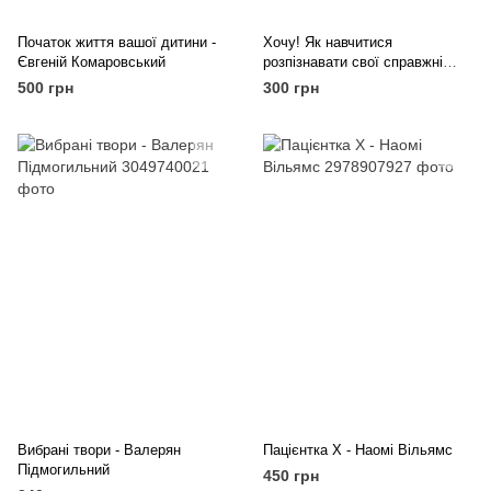
Початок життя вашої дитини -
Хочу! Як навчитися
Євгеній Комаровський
розпізнавати свої справжні
бажання - Люк Бурґіс
500 грн
300 грн
Вибрані твори - Валерян
Пацієнтка Х - Наомі Вільямс
Підмогильний
450 грн