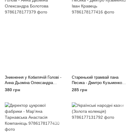
Зникнення у Кобилячій Голові -
Старенький трамвай пана
Анна Дьоміна Олександра
Песика - Дмитро Кузьменко
Болотова
Іван Кравець
380 грн
285 грн