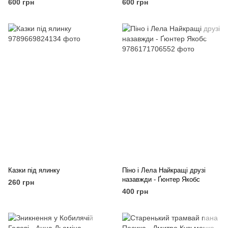
600 грн
600 грн
Казки під ялинку
Піно і Лела Найкращі друзі
назавжди - Ґюнтер Якобс
260 грн
400 грн