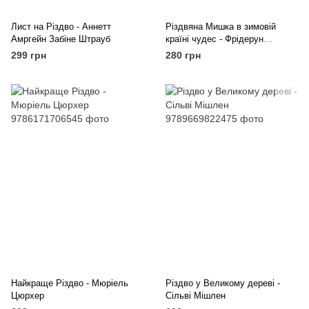
Лист на Різдво - Аннетт
Різдвяна Мишка в зимовій
Амргейн Забіне Штрауб
країні чудес - Фрідерун
Райхенштеттер Аліса Келін
299 грн
280 грн
Найкраще Різдво - Мюріель
Різдво у Великому дереві -
Цюрхер
Сільві Мішлен