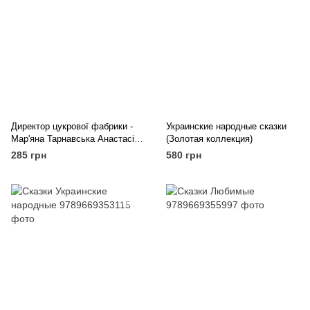
Директор цукрової фабрики -
Украинские народные сказки
Мар'яна Тарнавська Анастасія
(Золотая коллекция)
Компанієць
285 грн
580 грн