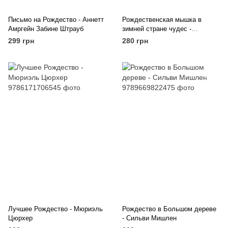
Письмо на Рождество - Аннетт
Рождественская мышка в
Амргейн Забине Штрауб
зимней стране чудес -
Фридерун Райхенштеттер
299 грн
280 грн
Алиса Келин
Лучшее Рождество - Мюриэль
Рождество в Большом дереве
Цюрхер
- Сильви Мишлен