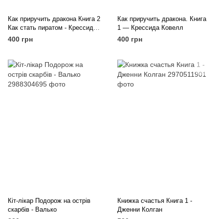
Как приручить дракона Книга 2
Как приручить дракона. Книга
Как стать пиратом - Крессида
1 — Крессида Ковелл
Ковелл
400 грн
400 грн
Кіт-лікар Подорож на острів
Книжка счастья Книга 1 -
скарбів - Валько
Дженни Колган