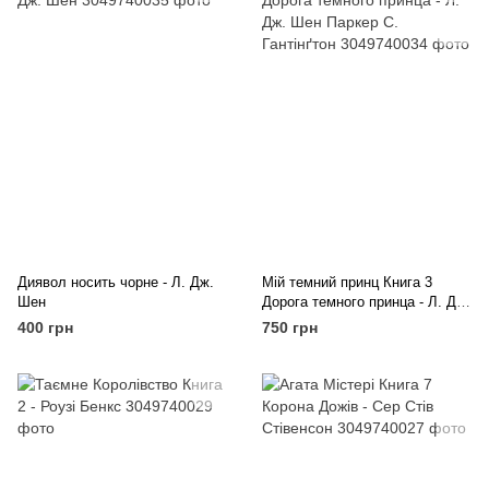
Диявол носить чорне - Л. Дж.
Мій темний принц Книга 3
Шен
Дорога темного принца - Л. Дж.
Шен Паркер С. Гантінґтон
400 грн
750 грн