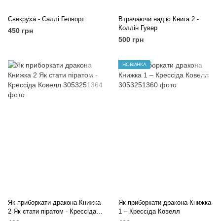
Свекруха - Саллі Гепворт
Втрачаючи надію Книга 2 -
Коллін Гувер
450 грн
500 грн
НОВИНКА
Як приборкати дракона Книжка
Як приборкати дракона Книжка
2 Як стати піратом - Крессіда
1 – Крессіда Ковелл
Ковелл