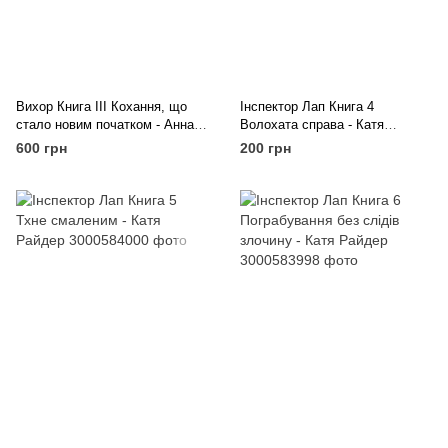
Вихор Книга ІІІ Кохання, що
Інспектор Лап Книга 4
стало новим початком - Анна
Волохата справа - Катя
Беннінґ
Райдер
600 грн
200 грн