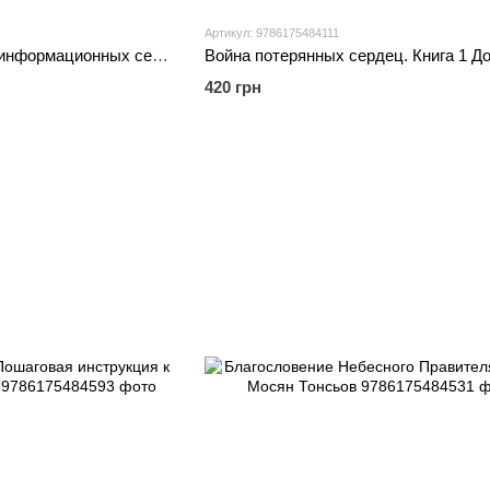
Артикул: 9786175484111
Nexus Краткая история информационных сетей от каменного века до ИИ - Юваль Ной Харари
420 грн