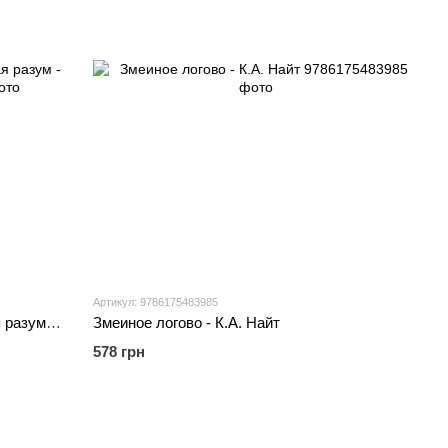
Артикул: 9786175483985
Развивай свой мозг Наука, меняющая разум - Джо Диспенза
Змеиное логово - К.А. Найт
578 грн