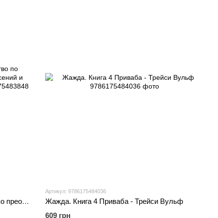
Артикул: 9786175484036
Healing Is the New High Руководство по преодолению эмоциональных потрясений и обретению свободы - Векс Кинг
Жажда. Книга 4 Приваба - Трейси Вульф
609 грн