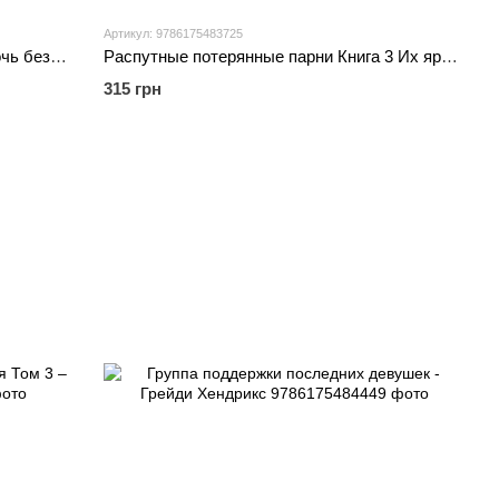
Артикул: 9786175483725
Война потерянных сердец. Книга 1 Дочь безсветия - Карисса Бродбент
Распутные потерянные парни Книга 3 Их яростная Дарлинг - Никки Сент-Кроу
315 грн