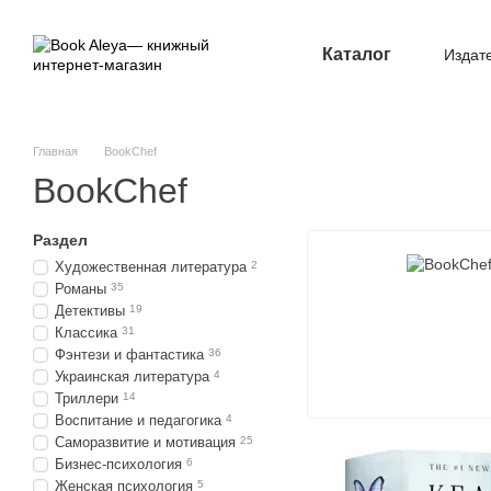
Перейти к основному контенту
Каталог
Издат
Опл
Главная
BookChef
BookChef
Раздел
Художественная литература
2
Романы
35
Детективы
19
Классика
31
Фэнтези и фантастика
36
Украинская литература
4
Триллери
14
Воспитание и педагогика
4
Саморазвитие и мотивация
25
Бизнес-психология
6
Женская психология
5