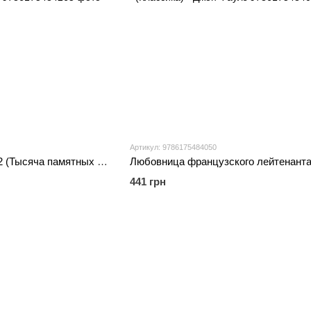
Артикул: 9786175484050
Тысяча осколков Книга 2 (Тысяча памятных поцелуев) - Тилли Коул
441 грн