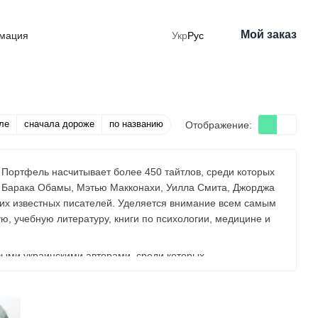
Мой заказ
рмация
Укр
Рус
ле
сначала дороже
по названию
Отображение:
. Портфель насчитывает более 450 тайтлов, среди которых
Барака Обамы, Мэтью Макконахи, Уилла Смита, Джорджа
гих известных писателей. Уделяется внимание всем самым
ю, учебную литературу, книги по психологии, медицине и
выми украинскими авторами, среди которых
 лидеры мнений. Их книги возглавляют рейтинги продаж,