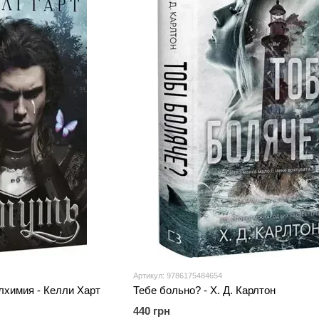
Артикул: 9786175484654
алхимия - Келли Харт
Тебе больно? - Х. Д. Карлтон
440 грн