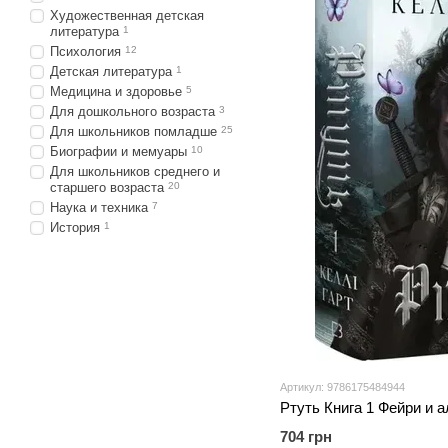
Художественная детская
литература
1
Психология
12
Детская литература
1
Медицина и здоровье
5
Для дошкольного возраста
3
Для школьников помладше
25
Биографии и мемуары
10
Для школьников среднего и
старшего возраста
20
Наука и техника
7
История
1
Артикул: 9786175484944
Ртуть Книга 1 Фейри и 
704 грн