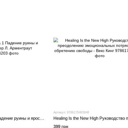
Артикул: 9786175483848
Пробуждение Книга 1 Падение руины и ярости - Дженнифер Л. Арментраут
399 грн