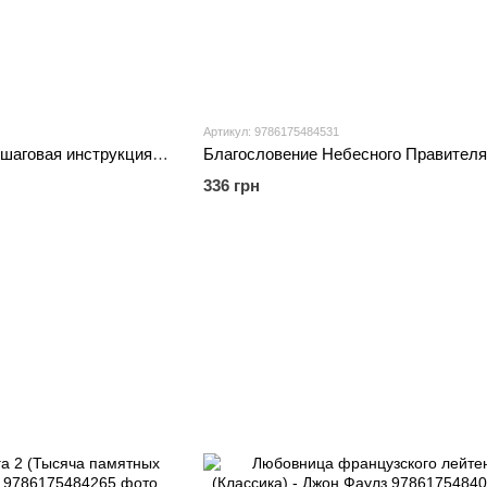
Артикул: 9786175484531
Эффект накопления. Пошаговая инструкция к успеху - Даррен Харди
336 грн