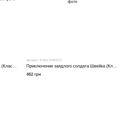
Артикул: 9786175483237
Любовница французского лейтенанта (Классика) - Джон Фаулз
Приключения заядлого солдата Швейка (Классика) - Ярослав Гашек
462 грн