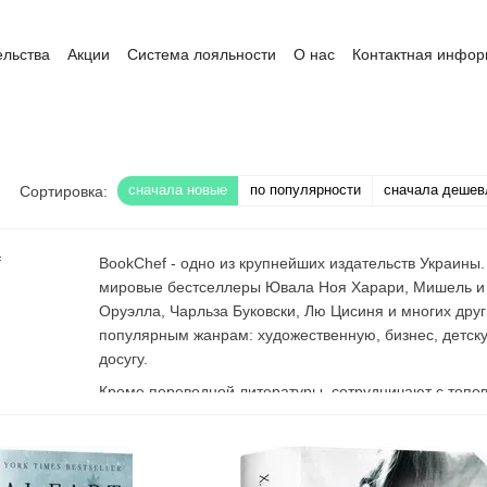
ельства
Акции
Система лояльности
О нас
Контактная инфо
ата и доставка
Обмен и возврат
Пользовательское соглашение
сначала новые
по популярности
сначала дешев
Сортировка:
BookChef - одно из крупнейших издательств Украины
мировые бестселлеры Ювала Ноя Харари, Мишель и 
Оруэлла, Чарльза Буковски, Лю Цисиня и многих дру
популярным жанрам: художественную, бизнес, детску
досугу.
Кроме переводной литературы, сотрудничают с топо
предприниматели, художники, ведущие специалисты и
мотивируют, вдохновляют, развивают и обучают.