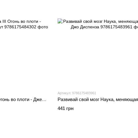
Артикул: 9786175483961
Плоть и огонь Книга ІІІ Огонь во плоти - Дженнифер Л. Арментраут
441 грн