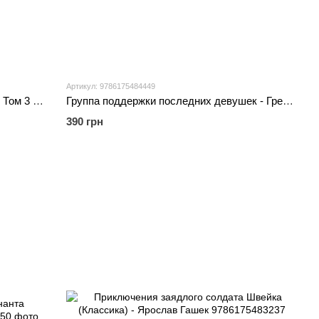
Артикул: 9786175484449
Благословение Небесного Правителя Том 3 – Мосян Тонсьов
Группа поддержки последних девушек - Грейди Хендрикс
390 грн