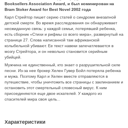
Booksellers Association Award, и был номинирован на
Bram Stoker Award for Best Novel 2002 года
Карл Стрейтор пишет серию статей о синдроме внезапной
детской смерти. Во время расследования он обнаруживает
неожиданную связь: у каждой семьи, потерявшей ребенка,
есть сборник «Стихи и рифмы со всего мира», развернутый на
странице 27. Слова написанной там африканской
колыбельной убивают. Ее текст навеки запечатлевается в
мозгу Стрейтора, и он невольно становится серийным
убийцей.
Мужчина не единственный, кто знает о разрушительной силе
песни. Из-за нее брокер Хелен Гувер Бойл потеряла ребенка
и мужа. Поэтому Карл и Хелен вместе отправляются в
путешествие, чтобы уничтожить все страницы с заклинанием и
остановить этот смертельный словесный вирус. К ним
присоединяются еще двое искателей. У каждого из
спасителей мира своя цель...
Характеристики