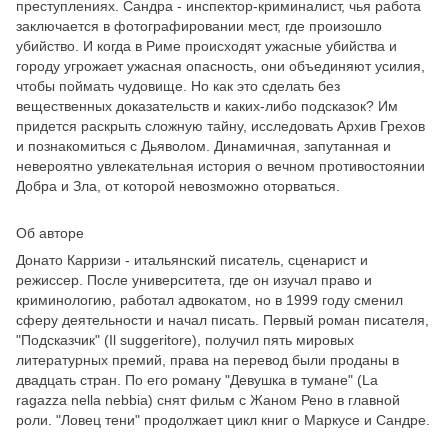
преступлениях. Сандра - инспектор-криминалист, чья работа
заключается в фотографировании мест, где произошло
убийство. И когда в Риме происходят ужасные убийства и
городу угрожает ужасная опасность, они объединяют усилия,
чтобы поймать чудовище. Но как это сделать без
вещественных доказательств и каких-либо подсказок? Им
придется раскрыть сложную тайну, исследовать Архив Грехов
и познакомиться с Дьяволом. Динамичная, запутанная и
невероятно увлекательная история о вечном противостоянии
Добра и Зла, от которой невозможно оторваться.
Об авторе
Донато Карризи - итальянский писатель, сценарист и
режиссер. После университета, где он изучал право и
криминологию, работал адвокатом, но в 1999 году сменил
сферу деятельности и начал писать. Первый роман писателя,
"Подсказчик" (Il suggeritore), получил пять мировых
литературных премий, права на перевод были проданы в
двадцать стран. По его роману "Девушка в тумане" (La
ragazza nella nebbia) снят фильм с Жаном Рено в главной
роли. "Ловец тени" продолжает цикл книг о Маркусе и Сандре.