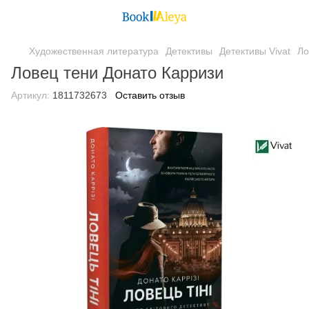
Художественная литература
Детективы
Детективы Vivat
Ло
Ловец тени Донато Карризи
Артикул:
1811732673
Оставить отзыв