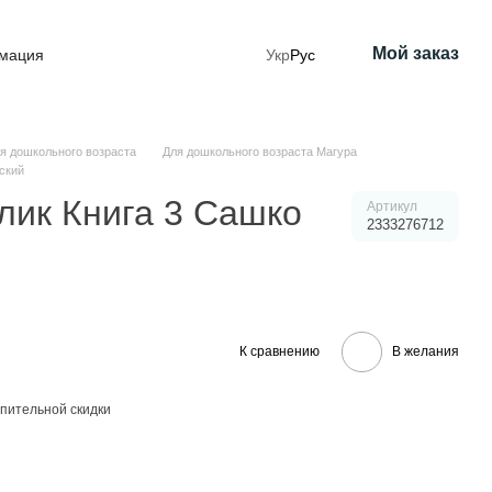
Мой заказ
рмация
Укр
Рус
я дошкольного возраста
Для дошкольного возраста Магура
ский
лик Книга 3 Сашко
Артикул
2333276712
К сравнению
В желания
пительной скидки