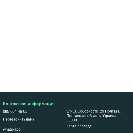
Контактная информация
095 054-46-83
улица Соборности, 29 Полтава,
Полтавская область, Украина,
Перезвонить вам?
36000
Карта проезда
whats-app