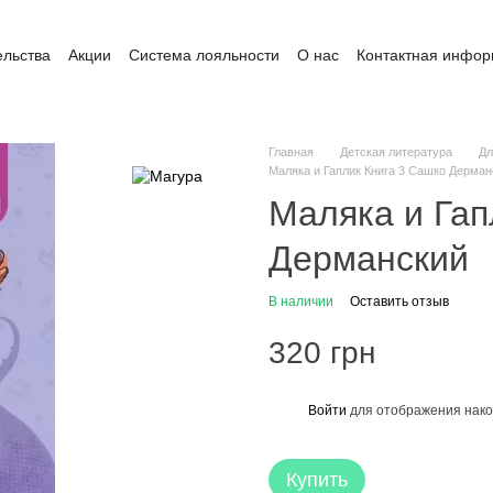
ельства
Акции
Система лояльности
О нас
Контактная инфо
ата и доставка
Обмен и возврат
Пользовательское соглашение
Главная
Детская литература
Дл
Маляка и Гаплик Книга 3 Сашко Дерман
Маляка и Гап
Дерманский
В наличии
Оставить отзыв
320 грн
Войти
для отображения нако
%
Купить