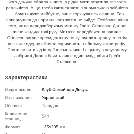
його дівчина обрала іншого, а рідна мати втратила зв’язок з
реальністю. А ще треба вчитися жити з аномальною здібністю
— бачити чуже майбутнє, лише торкнувшись людини. Тож
повернутися до нормального життя не вийде. Особливо після
того, як на передвиборчому мітингу Ґреґа Стіллсона Джонні
тисне кандидатові руку. Миттєве передбачення вражає:
Стіллсон виграє президентську гонку, очолить країну, а потім
розв’яже ядерну війну та спричинить глобальну катастрофу.
Проте змінити хід історії ще можливо. І в цьому заплутаному
лабіринті Джонні бачить лише один вихід: вбити Ґреґа
Стіллсона.
Характеристики
Издательство
Клуб Семейного Досуга
Язык издания
Украинский
Обложка
Твердая
Количество
544
страниц
Формат
135х205 мм