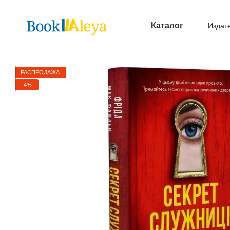
Перейти к основному контенту
Каталог
Издат
Опл
РАСПРОДАЖА
−4%