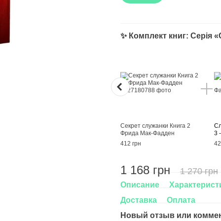
✨ Комплект книг: Серія 
Секрет служанки Книга 2
Сл
Фрида Мак-Фадден
3 
412 грн
42
1 168 грн
1 270 грн
Описание
Характерист
Доставка
Оплата
Новый отзыв или комме