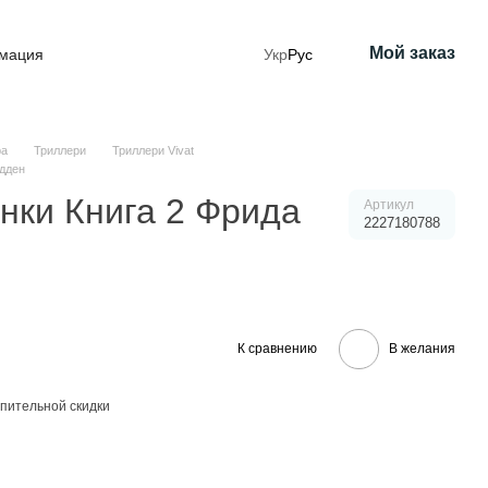
Мой заказ
рмация
Укр
Рус
ра
Триллери
Триллери Vivat
адден
нки Книга 2 Фрида
Артикул
2227180788
К сравнению
В желания
пительной скидки