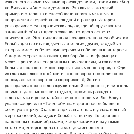
известного своими лучшими произведениями, такими как «Код
да Винчи» и «Ангелы и демоны». Эта книга - это яркий
пример его таланта и способности держать читателя в
напряжении с первой до последней страницы. История
разворачивается в арктических льдах, где обнаруживается
загадочный объект, происхождение которого остается
неизвестным. Эта таинственная находка становится объектом
борьбы для политиков, ученых и многих других, каждый из
которых имеет собственную версию и собственные интересы.
Автор мастерски показывает, как борьба за информацию
может привести к невероятным последствиям, и как самая
большая опасность может скрываться именно в правде. Один
из главных плюсов этой книги - это невероятное количество
неожиданных поворотов и сюрпризов. Действие
разворачивается с головокружительной скоростью, и читатель
не имеет даже мгновения отдыха, стремясь разгадать
головоломки и решить тайны вместе с героями. Дэн Браун
удачно соединил в «Точке обмана» ураганное действие и
сложную интригу. Эта книга приглашает нас в увлекательный
мир технологий, загадок и борьбы за истину. Ее страницы
наполнены яркими образами, историческими и научными
деталями, которые делают сюжет достоверным и
захватывающим одновременно. В итоге, «Точка обмана» - это