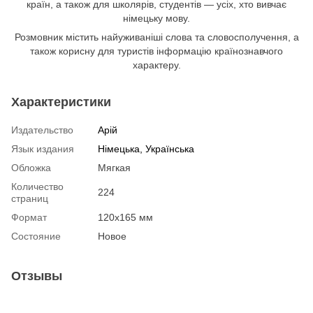
країн, а також для школярів, студентів — усіх, хто вивчає
німецьку мову.
Розмовник містить найуживаніші слова та словосполучення, а
також корисну для туристів інформацію країнознавчого
характеру.
Характеристики
Издательство
Арій
Язык издания
Німецька, Українська
Обложка
Мягкая
Количество
224
страниц
Формат
120х165 мм
Состояние
Новое
Отзывы