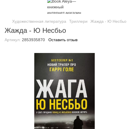
Художественная литература
Триллери
Жажда - Ю Несбьо
Жажда - Ю Несбьо
Артикул:
2853935870
Оставить отзыв