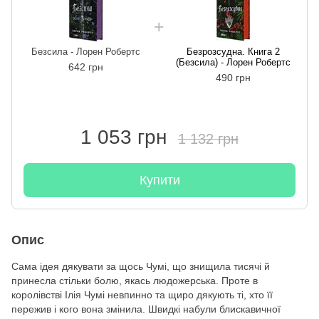
Безсила - Лорен Робертс
Безрозсудна. Книга 2
(Безсила) - Лорен Робертс
642 грн
490 грн
1 053 грн
1 132 грн
Купити
Опис
Сама ідея дякувати за щось Чумі, що знищила тисячі й
принесла стільки болю, якась людожерська. Проте в
королівстві Ілія Чумі невпинно та щиро дякують ті, хто її
пережив і кого вона змінила. Швидкі набули блискавичної