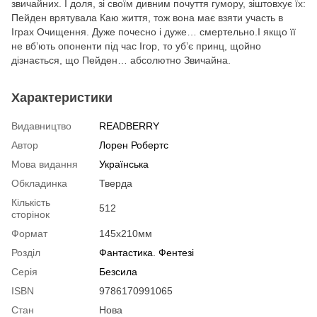
звичайних. І доля, зі своїм дивним почуття гумору, зіштовхує їх:
Пейден врятувала Каю життя, тож вона має взяти участь в
Іграх Очищення. Дуже почесно і дуже… смертельно.І якщо її
не вб’ють опоненти під час Ігор, то уб’є принц, щойно
дізнається, що Пейден… абсолютно Звичайна.
Характеристики
Видавництво
READBERRY
Автор
Лорен Робертс
Мова видання
Українська
Обкладинка
Тверда
Кількість
512
сторінок
Формат
145x210мм
Розділ
Фантастика. Фентезі
Серія
Безсила
ISBN
9786170991065
Стан
Нова