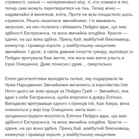
стрімкості, сильні — непереможної міці, ті, хто ховався в тіні,
тепер самі можуть перетворитися на тінь. Тепер вони —
надзвичайні й виняткові, еліта. Проте не всім пощастило щось
отримати. Решта лишилася звичайними. І їх вважають
загрозою, на них полюють і вбивають.Пейден вдає, що має
здібності Екстрасенса, та вона звичайна злодійка. Красти —
єдине, на що вона здібна. Принц Кай, майбутній Виконавець,
екзекутор і правиця короля, у майбутньому нищитиме
звичайних. І доля, зі своїм дивним почуття гумору, зіштовхує їх:
Пейден врятувала Каю життя, тож вона має взяти участь в
Іграх Очищення. Дуже почесно і дуже… смертельно.
Елітні десятиліттями володіють силою, яку подарувала їм
Чума Народжених Звичайними виганяють із королівства Ілія.
Ніхто цього не знає краще за Пейден Ґрей — Звичайної, яка
вдає з себе Екстрасенса, щоби втертися в довіру Елітних.
Випадково врятувавши одного з принців Ілії, Кая Азера, вона
опиняється у вирі Ігор Очищення, мета яких —
продемонструвати могутність Елітних.Пейден вдає, що має
здібності Екстрасенса, та вона звичайна злодійка. Красти —
єдине, на що вона здібна. Принц Кай, майбутній Виконавець,
екзекутор і правиця короля, у майбутньому нищитиме