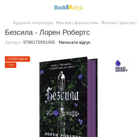
Художня література
Фентезі і фантастика
Фентезі і фанта
Безсила - Лорен Робертс
Артикул:
9786170991065
Написати відгук
РОЗПРОДАЖ
−7%