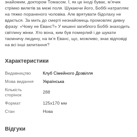
знайомим, доктором Томасом. І, як це іноді буває, м’ячик
стрімко вилетів за межі поля. Шукаючи його, Боббі натрапляє
на тяжко пораненого чоловіка. Але врятувати бідолаху не
вдається. За мить до смерті незнайомець промовляє дивну
фразу: «Чому не Еванс?» У кишені загиблого Боббі знаходить
світлину жінки. Хто вона, ким був померлий і де шукати
таємничу людину, на ім’я Еванс, що, можливо, знає відповіді
на всі інші запитання?
Характеристики
Видавництво
Клуб Сімейного Дозвілля
Мова видання
Українська
Кількість
288
сторінок
Формат
125х170 мм
Стан
Нова
Відгуки