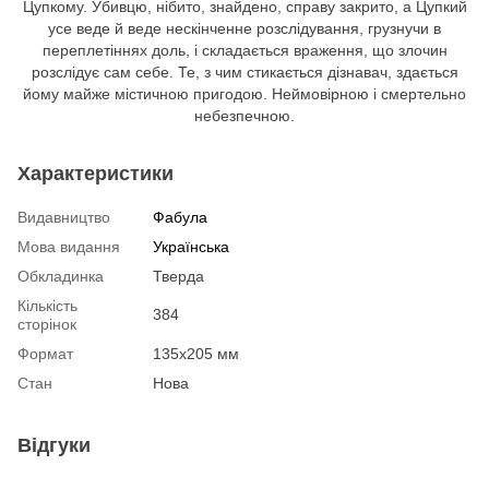
Цупкому. Убивцю, нібито, знайдено, справу закрито, а Цупкий
усе веде й веде нескінченне розслідування, грузнучи в
переплетіннях доль, і складається враження, що злочин
розслідує сам себе. Те, з чим стикається дізнавач, здається
йому майже містичною пригодою. Неймовірною і смертельно
небезпечною.
Характеристики
Видавництво
Фабула
Мова видання
Українська
Обкладинка
Тверда
Кількість
384
сторінок
Формат
135х205 мм
Стан
Нова
Відгуки