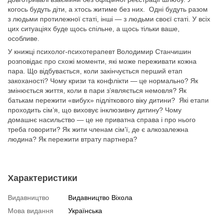
когось будуть діти, а хтось житиме без них. Одні будуть разом
з людьми протилежної статі, інші — з людьми своєї статі. У всіх
цих ситуаціях буде щось спільне, а щось тільки ваше,
особливе.
У книжці психолог-психотерапевт Володимир Станчишин
розповідає про схожі моменти, які може переживати кожна
пара. Що відбувається, коли закінчується перший етап
закоханості? Чому кризи та конфлікти — це нормально? Як
змінюється життя, коли в пари з’являється немовля? Як
батькам пережити «вибух» підліткового віку дитини? Які етапи
проходить сім’я, що виховує інклюзивну дитину? Чому
домашнє насильство — це не приватна справа і про нього
треба говорити? Як жити членам сім’ї, де є алкозалежна
людина? Як пережити втрату партнера?
Характеристики
Видавництво
Видавництво Віхола
Мова видання
Українська