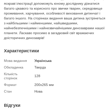
яскраві ілюстрації допоможуть юному досліднику дізнатися
багато цікавого та корисного про звички тварин, середовище
проживання, харчування, особливості виховання дитинчат і
багато іншого. На сторінках видання ваша дитина зустрінеться
з найбільшими і найменшими, найшвидшими,
найнебезпечнішими і найнезвичайнішими динозаврами нашої
планети. Ласкаво просимо в загадковий світ вражаючих
доісторичних динозаврів!
Характеристики
Мова видання
Українська
Обкладинка
Тверда
Кількість
128
сторінок
Формат
200х265 мм
Стан
Нова
Відгуки