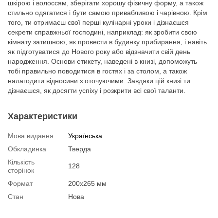
шкірою і волоссям, зберігати хорошу фізичну форму, а також
стильно одягатися і бути самою привабливою і чарівною. Крім
того, ти отримаєш свої перші кулінарні уроки і дізнаєшся
секрети справжньої господині, наприклад: як зробити свою
кімнату затишною, як провести в будинку прибирання, і навіть
як підготуватися до Нового року або відзначити свій день
народження. Основи етикету, наведені в книзі, допоможуть
тобі правильно поводитися в гостях і за столом, а також
налагодити відносини з оточуючими. Завдяки цій книзі ти
дізнаєшся, як досягти успіху і розкрити всі свої таланти.
Характеристики
Мова видання
Українська
Обкладинка
Тверда
Кількість
128
сторінок
Формат
200х265 мм
Стан
Нова