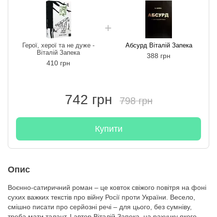
Герої, херої та не дуже -
Абсурд Віталій Запека
Віталій Запека
388 грн
410 грн
742 грн
798 грн
Купити
Опис
Воєнно-сатиричний роман – це ковток свіжого повітря на фоні
сухих важких текстів про війну Росії проти України. Весело,
смішно писати про серйозні речі – для цього, без сумніву,
треба мати талант. І автор Віталій Запека, на рахунку якого