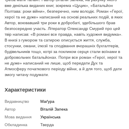
вже декілька виданих книг, зокрема «Цуцик», «Батальйон
Полтава: роки війни», безперечно, ним володіє. Роман «Герої,
херої та не дуже» написаний на основі реальних подій, в яких
Автор, воювавший три роки в добробаті, здебільшого брав
безпосередню участь. Літератор Олександр Смурий про цей
твір написав: «В романі все правда, навіть художня видумка».
В книзі з гумором та сатирою описується життя, служба,
стосунки, омани, ілюзії та сподівання вчорашніх бухгалтерів,
будівельників тощо, котрі за покликом серця стали воїнами в
добровольчих батальйонах. Попри все роман «Герої, херої та
не дуже» написаний не лише, щоб передати Дух та
Атмосферу початкового періоду війни, а й для того, щоб дати
змогу читачу подумати.
Характеристики
Видавництво
Маґура
Автор
Віталій Запека
Мова видання
Українська
Обкладинка
Тверда