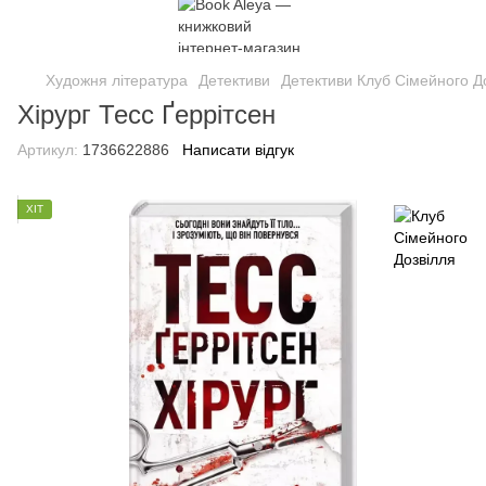
Художня література
Детективи
Детективи Клуб Сімейного Д
Хірург Тесс Ґеррітсен
Артикул:
1736622886
Написати відгук
ХІТ