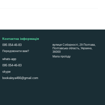
Контактна інформація
095 054-46-83
вулиця Соборності, 29 Полтава,
Полтавська область, Украина,
Передзвонити вам?
36000
Мапа проїзду
whats-app
095 054-46-83
skype
bookaleya466@gmail.com