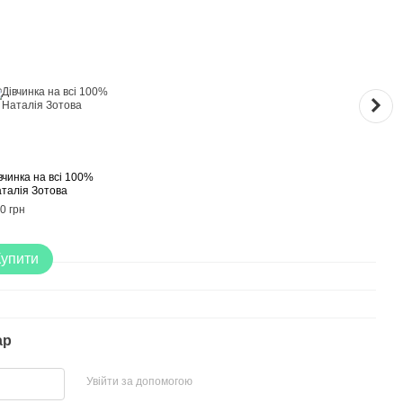
Раз
вчинка на всі 100%
Книга
талія Зотова
140 г
0 грн
30
Купити
ар
Увійти за допомогою