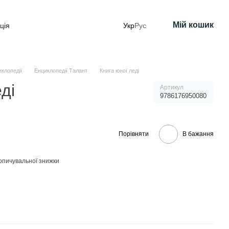
Мій кошик
ція
Укр
Рус
клопедії
Енциклопедії Талант
Книга юної леді
ді
Артикул
9786176950080
Порівняти
В бажання
опичувальної знижки