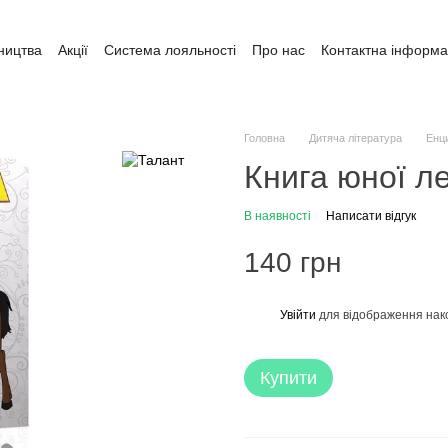
ництва
Акції
Система лояльності
Про нас
Контактна інформа
ата і доставка
Обмін та повернення
Угода користувача
Головна
Дитяча література
Енци
Книга юної ле
В наявності
Написати відгук
140 грн
Увійти
для відображення нак
%
Купити