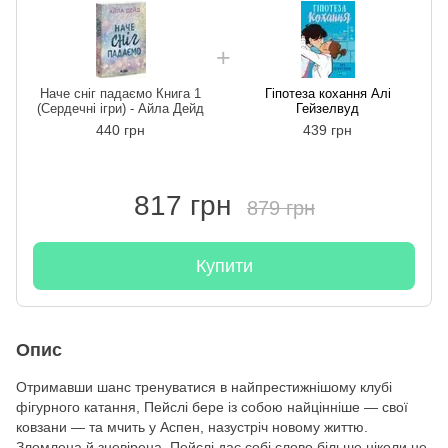
Наче сніг падаємо Книга 1
Гіпотеза кохання Алі
(Сердечні ігри) - Айла Дейд
Гейзелвуд
440 грн
439 грн
817 грн
879 грн
Купити
Опис
Отримавши шанс тренуватися в найпрестижнішому клубі
фігурного катання, Пейслі бере із собою найцінніше — свої
ковзани — та мчить у Аспен, назустріч новому життю.
Зломлена й зневірена, Пейслі дає собі слово більше ніколи не