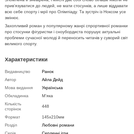
привʼязуватися до людей, не мати стосунків, а лише віддавати
всю себе спорту і мрії про Олімпіаду. Та зустріч із Ноксом усе
змінює.
Захопливий роман у популярному жанрі спрортивної романки
про стосунки фігуристки і сноубордиста порушує актуальні
проблеми сучасної молоді й переносить читачів у суворий світ
великого спорту.
Характеристики
Видавництво
Ранок
Автор
Айла Дейд
Мова видання
Українська
Обкладинка
М'яка
Кількість
448
сторінок
Формат
145x210мм
Розділ
Любовні романи
Серія
Сердечні ігри