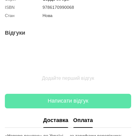
ISBN
9786170990068
Стан
Нова
Відгуки
Додайте перший відгук
Написати відгук
Доставка
Оплата
«Нововю поштою» по Україні — за тарифами перевізника;