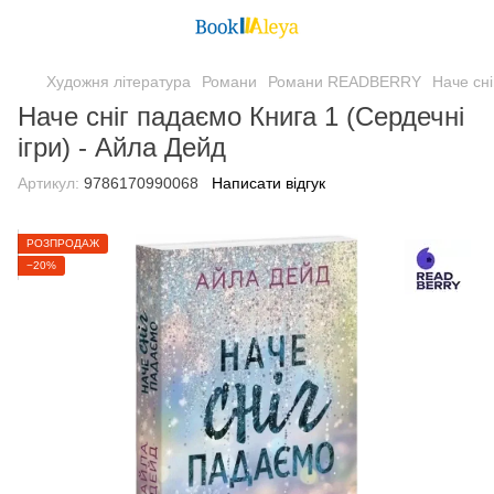
Художня література
Романи
Романи READBERRY
Наче сні
Наче сніг падаємо Книга 1 (Сердечні
ігри) - Айла Дейд
Артикул:
9786170990068
Написати відгук
РОЗПРОДАЖ
−20%